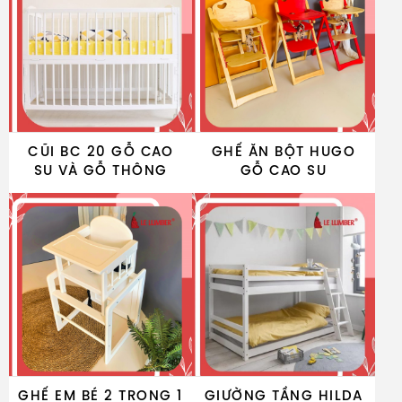
CŨI BC 20 GỖ CAO
GHẾ ĂN BỘT HUGO
SU VÀ GỖ THÔNG
GỖ CAO SU
GHẾ EM BÉ 2 TRONG 1
GIƯỜNG TẦNG HILDA