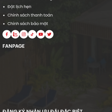
đỏ, giáng hương, white oak, red oak, walnut, beech,
Đặt lịch hẹn
ash, pine… kết hợp với quy trình xử lý hiện đại giúp
Chính sách thanh toán
chống ẩm và ngăn ngừa mối mọt hiệu quả.
Chính sách bảo mật
Nhờ kỹ thuật tiên tiến này, cửa gỗ của Lelumber
không chỉ bền bỉ, chống chịu tốt trong các điều kiện
môi trường khác nhau mà còn giữ được vẻ đẹp tự
FANPAGE
nhiên của gỗ. Sản phẩm được bảo hành 2 năm, đảm
bảo sự an tâm cho người sử dụng về chất lượng lâu
dài.
ĐĂNG KÝ NHẬN ƯU ĐÃI ĐẶC BIỆT