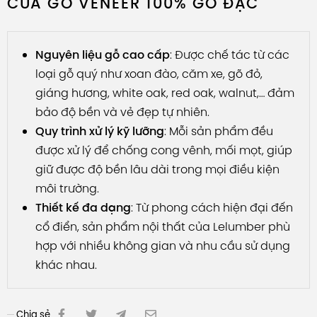
CỬA GỖ VENEER 100% GỖ ĐẶC
Nguyên liệu gỗ cao cấp
: Được chế tác từ các
loại gỗ quý như xoan đào, căm xe, gõ đỏ,
giáng hương, white oak, red oak, walnut,… đảm
bảo độ bền và vẻ đẹp tự nhiên.
Quy trình xử lý kỹ lưỡng
: Mỗi sản phẩm đều
được xử lý để chống cong vênh, mối mọt, giúp
giữ được độ bền lâu dài trong mọi điều kiện
môi trường.
Thiết kế đa dạng
: Từ phong cách hiện đại đến
cổ điển, sản phẩm nội thất của Lelumber phù
hợp với nhiều không gian và nhu cầu sử dụng
khác nhau.
Chia sẻ