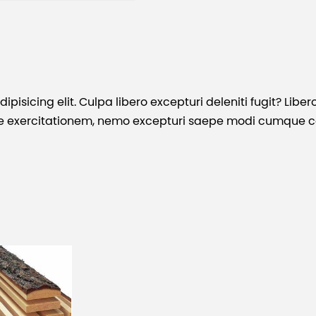
isicing elit. Culpa libero excepturi deleniti fugit? Liber
ae exercitationem, nemo excepturi saepe modi cumque 