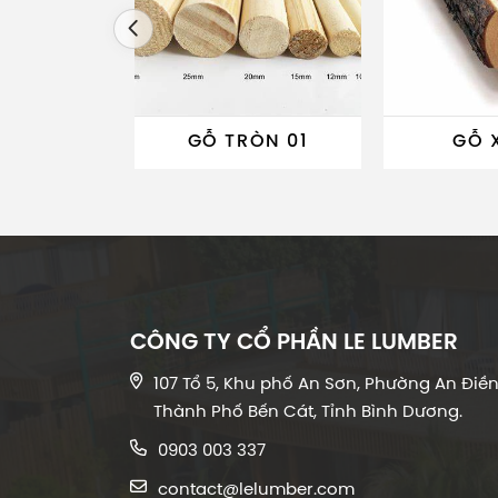
GỖ TRÒN 01
GỖ X
CÔNG TY CỔ PHẦN LE LUMBER
107 Tổ 5, Khu phố An Sơn, Phường An Điền
Thành Phố Bến Cát, Tỉnh Bình Dương.
0903 003 337
contact@lelumber.com