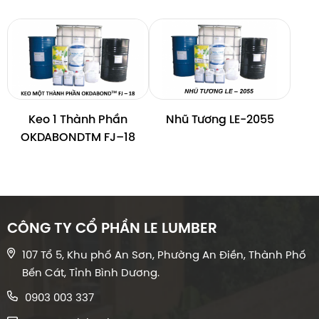
Keo 1 Thành Phần
Nhũ Tương LE-2055
OKDABONDTM FJ–18
CÔNG TY CỔ PHẦN LE LUMBER
107 Tổ 5, Khu phố An Sơn, Phường An Điền, Thành Phố
Bến Cát, Tỉnh Bình Dương.
0903 003 337