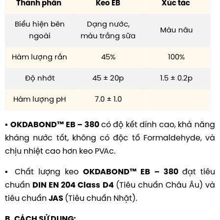
Thành phần
Keo EB
Xúc tác
Biểu hiện bên
Dạng nước,
Màu nâu
ngoài
màu trắng sữa
Hàm lượng rắn
45%
100%
Độ nhớt
45 ± 20p
1.5 ± 0.2p
Hàm lượng pH
7.0 ± 1.0
▪
có độ kết dính cao, khả năng
OKDABOND™ EB – 380
kháng nước tốt, không có độc tố Formaldehyde, và
chịu nhiệt cao hơn keo PVAc.
▪
Chất lượng keo
đạt tiêu
OKDAB
OND
™
EB – 380
chuẩn
(Tiêu chuẩn Châu Âu) và
DIN EN 204 Class D4
tiêu chuẩn
(Tiêu chuẩn Nhật).
JAS
B. CÁCH SỬ DỤNG: