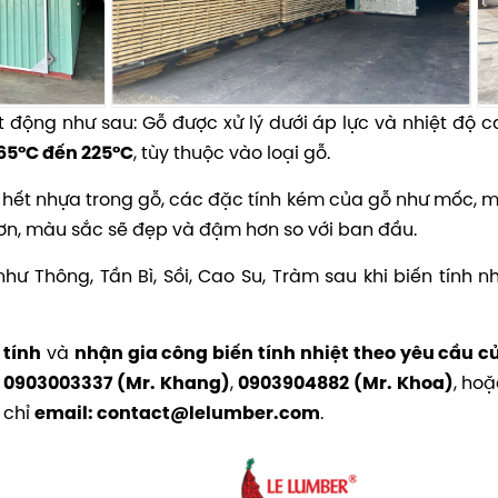
 động như sau: Gỗ được xử lý dưới áp lực và nhiệt độ ca
, tùy thuộc vào loại gỗ.
165°C đến 225°C
sẽ hết nhựa trong gỗ, các đặc tính kém của gỗ như mốc, m
hơn, màu sắc sẽ đẹp và đậm hơn so với ban đầu.
ư Thông, Tần Bì, Sồi, Cao Su, Tràm sau khi biến tính nhi
và
 tính
nhận gia công biến tính nhiệt theo yêu cầu 
,
, ho
0903003337 (Mr. Khang)
0903904882 (Mr. Khoa)
 chỉ
.
email: contact@lelumber.com