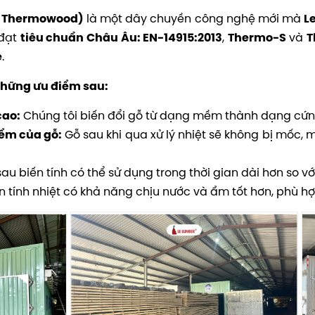
là một dây chuyền công nghệ mới mà
là Thermowood)
L
 đạt
,
và
tiêu chuẩn Châu Âu: EN-14915:2013
Thermo-S
T
.
e
những ưu điểm sau:
Chúng tôi biến đổi gỗ từ dạng mềm thành dạng cứng
cao:
Gỗ sau khi qua xử lý nhiệt sẽ không bị mốc, 
ểm của gỗ:
au biến tính có thể sử dụng trong thời gian dài hơn so v
 tính nhiệt có khả năng chịu nước và ẩm tốt hơn, phù hợ