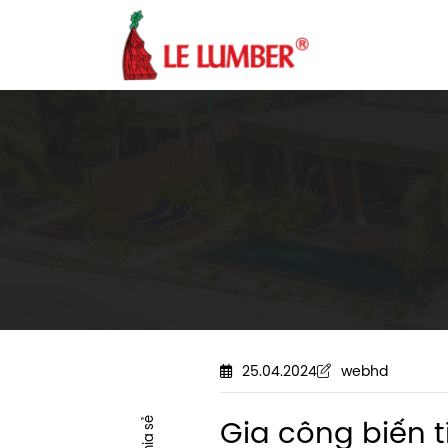
25.04.2024
webhd
Gia công biến t
Chia sẻ