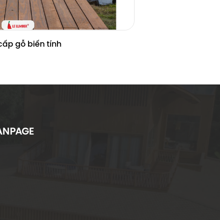
ấp gỗ biến tính
ANPAGE